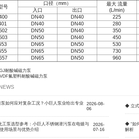
口径（mm）
最大 流量
型号
入口
出口
(L/min)
400
DN40
DN40
225
401
DN40
DN40
280
502
DN50
DN40
350
503
DN50
DN40
450
653
DN65
DN50
530
655
DN65
DN50
730
657
DN65
DN50
960
LGJ耐酸碱磁力泵
PVDF氟塑料耐酸碱磁力泵
NEWS
膜泵如何应对复杂工况？小巨人泵业给出专业
2026-08-
◆ 立
06
6年化工泵选型参考：小巨人不锈钢潜污泵在电镀与
◆ “
2026-
的使用场景与优势介绍
07-16
解析