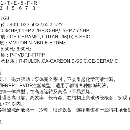
1 - T - E - 5 - F - R
 4 5 6 7 8
LGJ
40:1-1/2?,50:2?,65:2-1/2?
/4HP,1:1HP,2:2HP,3:3HP,5:5HP,7:7.5HP
CE-CERAMIC,T-TITANIUM(Ti),S-SSIC
：V-VITON,N-NBR,E-EPDMz
50Hz,6:60Hz
：P-PVDF,F-FRPP
材质：R-RULON,CA-CAREON,S-SSIC,CE-CERAMIC
点
封设计，磁力驱动，泵体完全密封，不会引起化学药液泄漏。
用FRPP、PVDF注塑成型，适用于输送各种酸碱药液。
和磁铁一体成型，在高速运转及高温下不易损坏。
设计理念高可靠、高效率、长寿命。在结构上突破传统概念，实现
度70℃以内。
于各种酸碱药液循环，冷却，喷洗设备，连续电镀和一些特殊场合
数