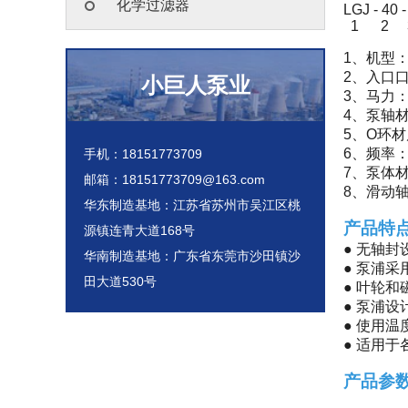
化学过滤器
LGJ - 40 - 
1 2 3
1、机型：
2、入口口径：
小巨人泵业
3、马力：0:3
4、泵轴材质：
5、O环材质
6、频率：5:
手机：18151773709
7、泵体材质
邮箱：18151773709@163.com
8、滑动轴承
华东制造基地：江苏省苏州市吴江区桃
产品特
源镇连青大道168号
● 无轴
华南制造基地：广东省东莞市沙田镇沙
● 泵浦采
田大道530号
● 叶轮
● 泵浦
● 使用温
● 适用
产品参