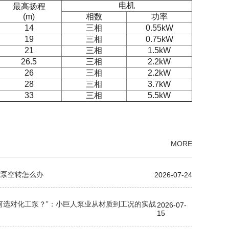
电机
最高扬程
(m)
相数
功率
14
三相
0.55kW
19
三相
0.75kW
21
三相
1.5kW
26.5
三相
2.2kW
26
三相
2.2kW
28
三相
3.7kW
33
三相
5.5kW
MORE
式泵空转怎么办
2026-07-24
如何选对化工泵？”：小巨人泵业从材质到工况的实战
2026-07-
15