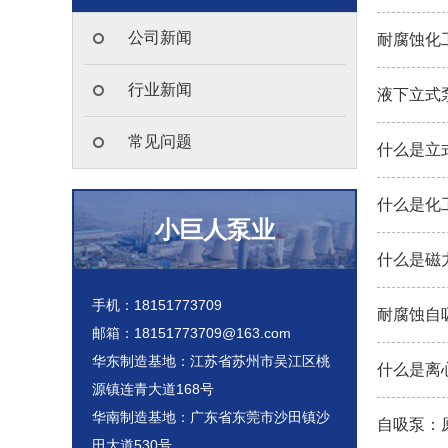
公司新闻
耐腐蚀化工
行业新闻
液下立式泵
常见问题
什么是立
什么是化
小巨人泵业
什么是磁
手机：18151773709
耐腐蚀自吸
邮箱：18151773709@163.com
华东制造基地：江苏省苏州市吴江区桃
什么是离心
源镇连青大道168号
华南制造基地：广东省东莞市沙田镇沙
自吸泵：
田大道530号