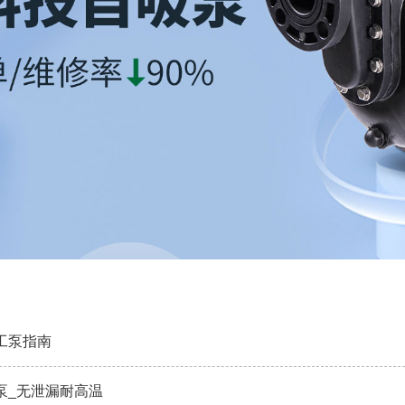
工泵指南
泵_无泄漏耐高温