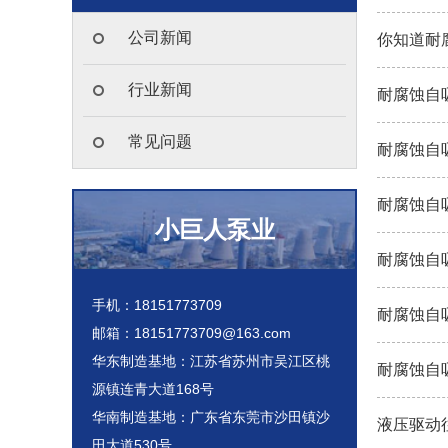
公司新闻
你知道耐腐
行业新闻
耐腐蚀自
常见问题
耐腐蚀自吸
耐腐蚀自
小巨人泵业
耐腐蚀自
手机：18151773709
耐腐蚀自
邮箱：18151773709@163.com
华东制造基地：江苏省苏州市吴江区桃
耐腐蚀自
源镇连青大道168号
华南制造基地：广东省东莞市沙田镇沙
液压驱动
田大道530号